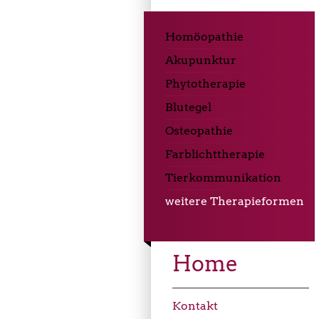
Homöopathie
Akupunktur
Phytotherapie
Blutegel
Osteopathie
Farblichttherapie
Tierkommunikation
weitere Therapieformen
Home
Kontakt