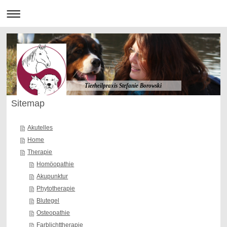
Tierheilpraxis Stefanie Borowski
Sitemap
Akutelles
Home
Therapie
Homöopathie
Akupunktur
Phytotherapie
Blutegel
Osteopathie
Farblichttherapie