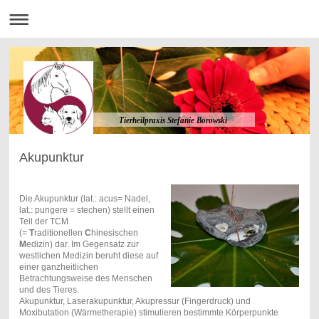
Tierheilpraxis Stefanie Borowski
Akupunktur
Die Akupunktur (lat.: acus= Nadel,
lat.: pungere = stechen) stellt einen
Teil der TCM
(=
T
raditionellen
C
hinesischen
M
edizin) dar. Im Gegensatz zur
westlichen Medizin beruht diese auf
einer ganzheitlichen
Betrachtungsweise des Menschen
und des Tieres.
Akupunktur, Laserakupunktur, Akupressur (Fingerdruck) und
Moxibutation (Wärmetherapie) stimulieren bestimmte Körperpunkte