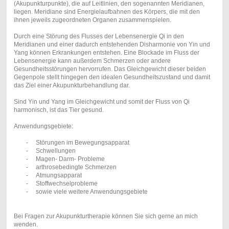
(Akupunkturpunkte), die auf Leitlinien, den sogenannten Meridianen,
liegen. Meridiane sind Energielaufbahnen des Körpers, die mit den
ihnen jeweils zugeordneten Organen zusammenspielen.
Durch eine Störung des Flusses der Lebensenergie Qi in den
Meridianen und einer dadurch entstehenden Disharmonie von Yin und
Yang können Erkrankungen entstehen. Eine Blockade im Fluss der
Lebensenergie kann außerdem Schmerzen oder andere
Gesundheitsstörungen hervorrufen. Das Gleichgewicht dieser beiden
Gegenpole stellt hingegen den idealen Gesundheitszustand und damit
das Ziel einer Akupunkturbehandlung dar.
Sind Yin und Yang im Gleichgewicht und somit der Fluss von Qi
harmonisch, ist das Tier gesund.
Anwendungsgebiete:
-
Störungen im Bewegungsapparat
-
Schwellungen
-
Magen- Darm- Probleme
-
a
rthrosebedingte Schmerzen
-
Atmungsapparat
-
Stoffwechselprobleme
-
sowie
viele weitere Anwendungsgebiete
Bei Fragen zur Akupunkturtherapie können Sie sich gerne an mich
wenden.