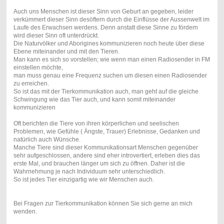
Auch uns Menschen ist dieser Sinn von Geburt an gegeben, leider
verkümmert dieser Sinn desöftern durch die Einflüsse der Aussenwelt im
Laufe des Erwachsen werdens. Denn anstatt diese Sinne zu fördern
wird dieser Sinn oft unterdrückt.
Die Naturvölker und Aborigines kommunizieren noch heute über diese
Ebene miteinander und mit den Tieren.
Man kann es sich so vorstellen; wie wenn man einen Radiosender in FM
einstellen möchte,
man muss genau eine Frequenz suchen um diesen einen Radiosender
zu erreichen.
So ist das mit der Tierkommunikation auch, man geht auf die gleiche
Schwingung wie das Tier auch, und kann somit miteinander
kommunizieren
Oft berichten die Tiere von ihren körperlichen und seelischen
Problemen, wie Gefühle ( Ängste, Trauer) Erlebnisse, Gedanken und
natürlich auch Wünsche.
Manche Tiere sind dieser Kommunikationsart Menschen gegenüber
sehr aufgeschlossen, andere sind eher introvertiert, erleben dies das
erste Mal, und brauchen länger um sich zu öffnen. Daher ist die
Wahrnehmung je nach Individuum sehr unterschiedlich.
So ist jedes Tier einzigartig wie wir Menschen auch.
Bei Fragen zur Tierkommunikation können Sie sich gerne an mich
wenden.